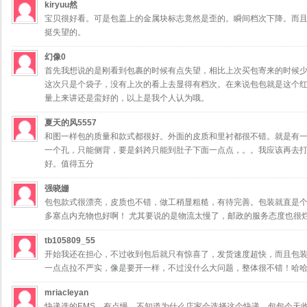
kiryuu然
宝贝很好看。可是包盖上的金属块标志竟然是歪的。瞬间档次下降。而
挺失望的。
幻像0
首先我想说的是刚看到包裹的时候有点失望，相比上次买包寄来的时候
这次只是个袋子，没有上次的看上去显得有档次。在来说包包就是这个
量上来讲还是蛮好的，以上是我个人认为哦。
夏天的风5557
和图一样包的质量和款式都很好。外面的皮质和里衬都很不错。就是有一
一个孔，只能侧背，要是斜跨只能到肚子下面一点点，。。我应该再去打
好。值得五分
强晓姗
包包款式很漂亮，皮质也不错，做工稍显粗糙，有待完善。包装就直是
多塞点内充物也好啊！ 尤其要说的是物流太慢了，邮政的服务态度也很
tb105809_55
开始我还在担心，不过收到包后就只有惊喜了，发货速度超快，而且包
一点点拉不严实，像是要开一样，不过没什么大问题，整体很不错！哈
mriacleyan
快递选的EMS，有点慢，不知道为什么店家会选择这个快递。包包今天