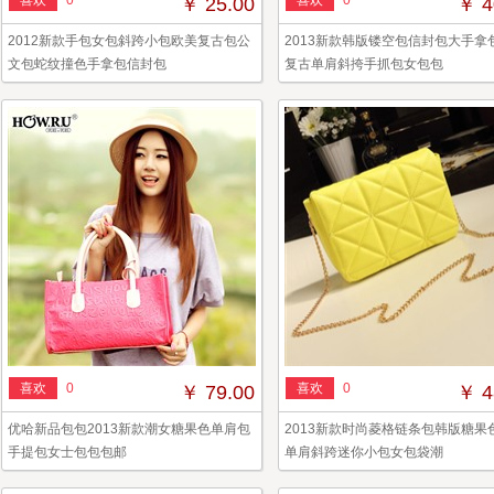
喜欢
0
喜欢
0
￥ 25.00
￥ 4
2012新款手包女包斜跨小包欧美复古包公
2013新款韩版镂空包信封包大手拿
文包蛇纹撞色手拿包信封包
复古单肩斜挎手抓包女包包
喜欢
0
喜欢
0
￥ 79.00
￥ 4
优哈新品包包2013新款潮女糖果色单肩包
2013新款时尚菱格链条包韩版糖果
手提包女士包包包邮
单肩斜跨迷你小包女包袋潮