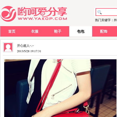
热门关键字：外
首页
衣服
鞋子
包包
配饰
开心超人~.~
2013/5/28 19:17:31