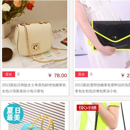
喜欢
0
喜欢
0
￥ 78.00
￥ 2
2013新款日韩版女士单肩包斜挎包糖果色
2013新款透明包糖果色塑料信封包
女包小清新迷你小包小香包
拿包女包包沙滩包果冻小包