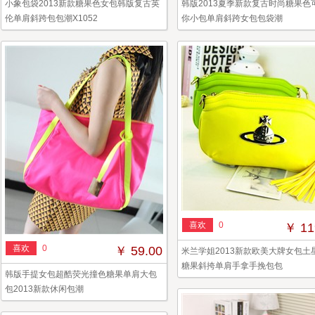
小象包袋2013新款糖果色女包韩版复古英
韩版2013夏季新款复古时尚糖果色
伦单肩斜跨包包潮X1052
你小包单肩斜跨女包包袋潮
喜欢
0
￥ 11
喜欢
0
￥ 59.00
米兰学姐2013新款欧美大牌女包土
糖果斜挎单肩手拿手挽包包
韩版手提女包超酷荧光撞色糖果单肩大包
包2013新款休闲包潮