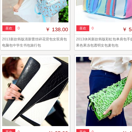
喜欢
0
喜欢
0
￥ 138.00
￥ 5
2013新款韩版清新蕾丝碎花背包女双肩包
2013休闲新款韩版彩虹包单肩包手
电脑包中学生书包旅行包
果色果冻包透明女包麦包包