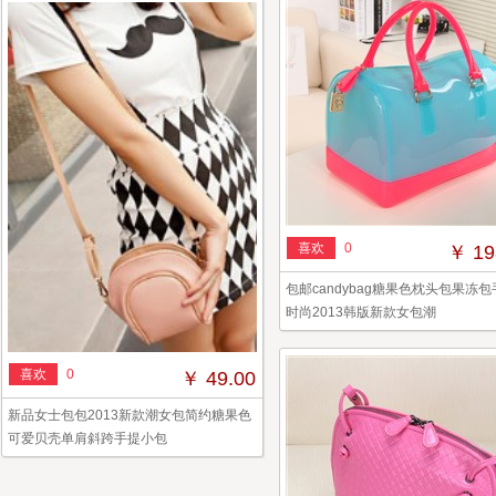
喜欢
0
￥ 19
包邮candybag糖果色枕头包果冻
时尚2013韩版新款女包潮
喜欢
0
￥ 49.00
新品女士包包2013新款潮女包简约糖果色
可爱贝壳单肩斜跨手提小包