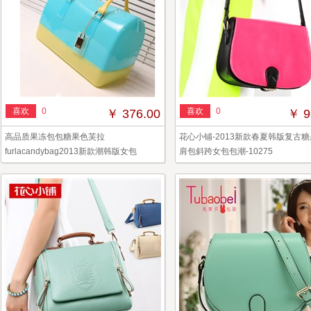
喜欢
0
喜欢
0
￥ 376.00
￥ 9
高品质果冻包包糖果色芙拉
花心小铺-2013新款春夏韩版复古
furlacandybag2013新款潮韩版女包
肩包斜跨女包包潮-10275