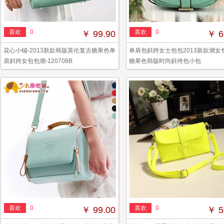
喜欢
0
喜欢
0
￥ 99.90
￥ 6
花心小铺-2013新款韩版英伦复古糖果色单
单肩包斜跨女士包包2013新款潮女
肩斜跨女包包潮-120708B
糖果色韩版时尚斜挎包小包
喜欢
0
喜欢
0
￥ 99.00
￥ 5