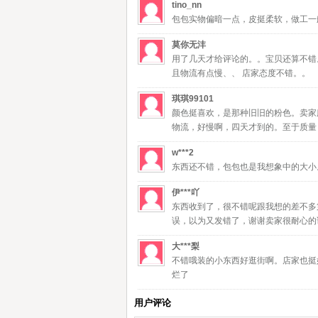
tino_nn
包包实物偏暗一点，皮挺柔软，做工一
莫你无沣
用了几天才给评论的。。宝贝还算不错
且物流有点慢、、 店家态度不错。。
琪琪99101
颜色挺喜欢，是那种旧旧的粉色。卖家
物流，好慢啊，四天才到的。至于质量
w***2
东西还不错，包包也是我想象中的大小
伊***吖
东西收到了，很不错呢跟我想的差不多
误，以为又发错了，谢谢卖家很耐心的
大***梨
不错哦装的小东西好逛街啊。店家也挺
烂了
用户评论