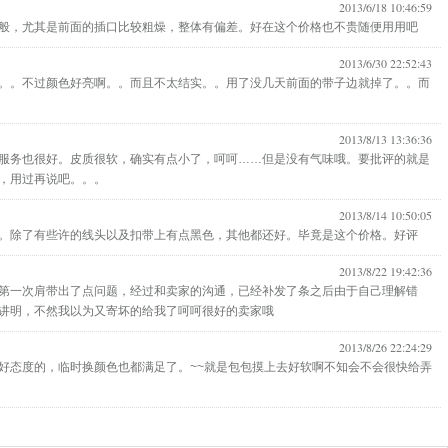
2013/6/18 10:46:59
般，尤其是前面的插口比较粗燥，整体有偏差。好在这个价格也不贵随便用用吧
2013/6/30 22:52:43
。。不过颜色好亮啊。。而且不太结实。。用了没几天前面的带子边就掉了。。而
2013/8/13 13:36:36
服务也很好。皮质很软，确实有点小了，呵呵……但是没有气味哦。要批评的就是
，用过再说吧。。。
2013/8/14 10:50:05
。除了有些许的线头以及扣带上有点黑色，其他都还好。毕竟是这个价格。好评
2013/8/22 19:42:36
第一次肩带出了点问题，经过和卖家的沟通，已经补发了条之后由于自己理解错
讲明，不然我以为又寄坏的给我了呵呵很好的卖家哦
2013/8/26 22:24:29
好态度的，临时换颜色也都满足了。~~就是包包摸上去好软啊不知会不会很快给弄