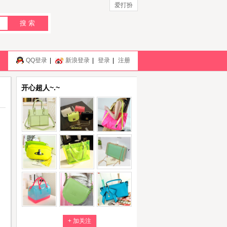
爱打扮
搜 索
QQ登录
|
新浪登录
|
登录
|
注册
开心超人~.~
+ 加关注