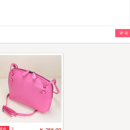
评 论
喜欢
0