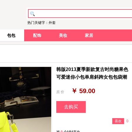
热门关键字：外套
包包
配饰
美妆
家居
韩版2013夏季新款复古时尚糖果色
可爱迷你小包单肩斜跨女包包袋潮
￥ 59.00
原 价
去购买
喜欢
0