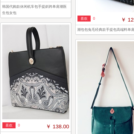
韩国代购款休闲机车包手提斜跨单肩潮医
生包女包
喜欢
0
￥ 12
潮包包兔毛经典款手提包高端料单
喜欢
0
￥ 138.00