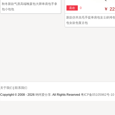
秋冬新款气质高端晚宴包大牌单肩包手拿
喜欢
0
￥ 22
包小包包
新款仿羊羔毛手提单肩包女士斜挎
包女款包复古包
关于我们
|
联系我们
Copyright © 2008 - 2026
哟呵爱分享
. All Rights Reserved
粤ICP备05105962号-10