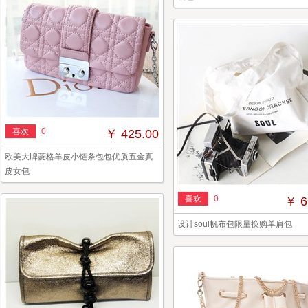
喜欢
0
￥ 425.00
欧美大牌菱格羊皮小链条包包优质五金真
皮女包
喜欢
0
￥ 6
设计soul帆布包限量换购单肩包