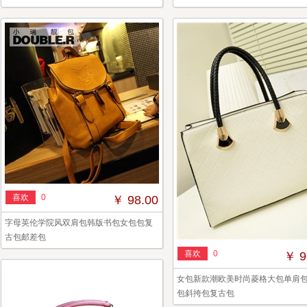
喜欢
0
￥ 98.00
字母英伦学院风双肩包韩版书包女包包复
古包邮差包
喜欢
0
￥ 9
女包新款潮欧美时尚菱格大包单肩
包斜挎包复古包