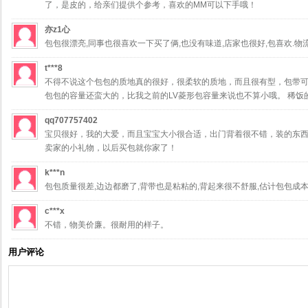
了，是皮的，给亲们提供个参考，喜欢的MM可以下手哦！
亦z1心
包包很漂亮,同事也很喜欢一下买了俩,也没有味道,店家也很好,包喜欢.物
t***8
不得不说这个包包的质地真的很好，很柔软的质地，而且很有型，包带
包包的容量还蛮大的，比我之前的LV菱形包容量来说也不算小哦。 稀饭
qq707757402
宝贝很好，我的大爱，而且宝宝大小很合适，出门背着很不错，装的东
卖家的小礼物，以后买包就你家了！
k***n
包包质量很差,边边都磨了,背带也是粘粘的,背起来很不舒服,估计包包成本
c***x
不错，物美价廉。很耐用的样子。
用户评论