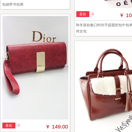
包抽带书包潮
喜欢
0
￥ 10
秋冬新款敞口时尚手提圆把包中包
挎女包
喜欢
0
￥ 149.00