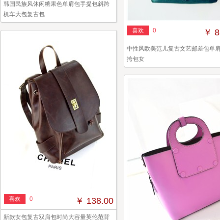
韩国民族风休闲糖果色单肩包手提包斜跨
机车大包复古包
喜欢
0
￥ 8
中性风欧美范儿复古文艺邮差包单
挎包女
喜欢
0
￥ 138.00
新款女包复古双肩包时尚大容量英伦范背