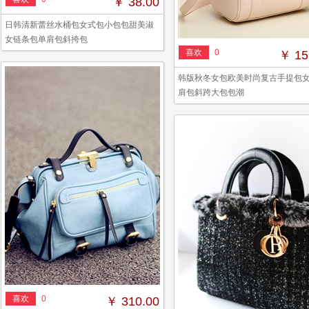
￥ 38.00
日韩清新蕾丝水桶包女式包小包包甜美淑
女链条包单肩包斜挎包
喜欢
0
￥ 15
韩版秋冬女包欧美时尚复古手提包
肩包斜跨大包包潮
喜欢
0
￥ 310.00