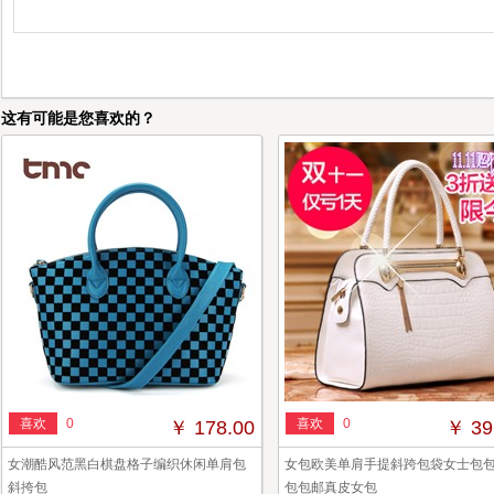
这有可能是您喜欢的？
喜欢
0
喜欢
0
￥ 178.00
￥ 39
女潮酷风范黑白棋盘格子编织休闲单肩包
女包欧美单肩手提斜跨包袋女士包
斜挎包
包包邮真皮女包