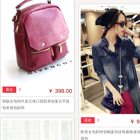
喜欢
0
￥ 398.00
韩版女包纯牛皮立体口袋双肩包复古手提
包单肩包斜跨
喜欢
0
￥ 9
欧美女包斜挎包晚宴包珍珠菱格迷
袋包