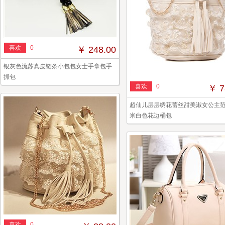
喜欢
0
￥ 248.00
银灰色流苏真皮链条小包包女士手拿包手
抓包
喜欢
0
￥ 7
超仙儿层层绣花蕾丝甜美淑女公主
米白色花边桶包
喜欢
0