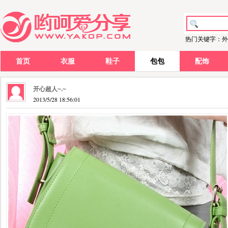
热门关键字：外
首页
衣服
鞋子
包包
配饰
开心超人~.~
2013/5/28 18:56:01