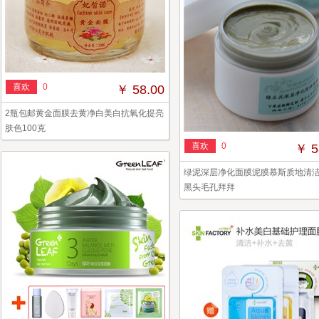
喜欢
0
￥ 58.00
2瓶包邮黄金面膜去黄净白美白抗氧化提亮
肤色100克
喜欢
0
￥ 5
绿泥深层净化面膜泥膜慕斯质地清洁
黑头毛孔拜拜