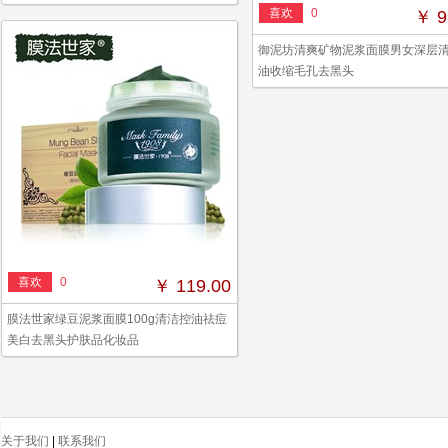
喜欢
0
￥ 9
御泥坊清爽矿物泥浆面膜男女深层
油收缩毛孔去黑头
喜欢
0
￥ 119.00
膜法世家绿豆泥浆面膜100g清洁控油祛痘
美白去黑头护肤品化妆品
关于我们
|
联系我们