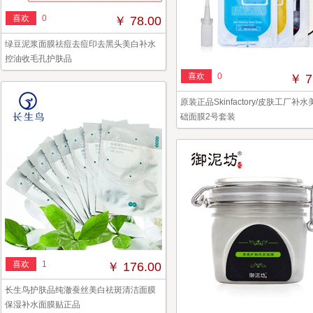
喜欢
0
￥ 78.00
绿豆泥浆面膜祛痘去痘印去黑头美白补水
控油收毛孔护肤品
喜欢
0
￥ 7
原装正品Skinfactory/皮肤工厂补
础面膜2号套装
喜欢
1
￥ 176.00
长生鸟护肤品纯澈蚕丝美白祛斑清洁面膜
保湿补水面膜贴正品