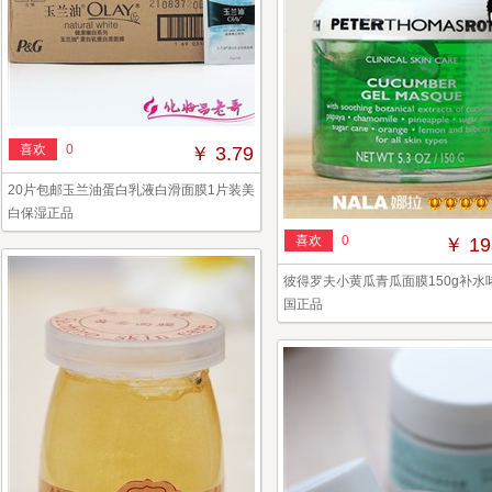
喜欢
0
￥ 3.79
20片包邮玉兰油蛋白乳液白滑面膜1片装美
白保湿正品
喜欢
0
￥ 19
彼得罗夫小黄瓜青瓜面膜150g补水
国正品