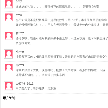
f***7
送妹妹的礼物，，，，睡猫推荐的应该没错。。。。 好评加5分哦
f***u
也不知道是不是配搭纯露一起用的效果，用了3天，本来又红又硬的痘痘
开始慢慢没那么红了。。用多几天再看看了，最近半年内分泌失调，天天
泰***7
还可以哦，就是可能对我的效果不是太好，不过应该用一段时间就会好了
装也很可爱。
小***0
冲着紫草买的，相信效果应该很不错，睡猫家的东西看起来都好好喔O(∩_
小***3
这款面膜用了大概三次那样吧，刚擦上去的时候，有点痒的感觉，但隔
还是满不错的。。。店家送了好多东西
tb6749_2012
用了蛮久了，听舒服的，无刺激
用户评论