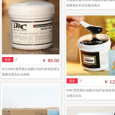
正品佰草集Herborist清肌养颜太极泥
面膜美白补水抗皱去黑头
喜欢
0
￥ 85.00
欣兰DMC黑里透白冻膜225g竹炭深层清洁
面膜去黑头白头粉刺
喜欢
0
￥ 12
DMC黑里透白冻膜225g竹炭深层
去黑头白头