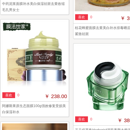
中药泥浆面膜补水美白保湿祛斑去黄收缩
毛孔男女士
喜欢
0
￥ 3
桂花蜂蜜面膜去黄美白补水排毒晒
紧致祛斑
喜欢
0
￥ 238.00
阿娜斯果原生态面膜100g强效修复受损美
白保湿补水
喜欢
0
￥ 38