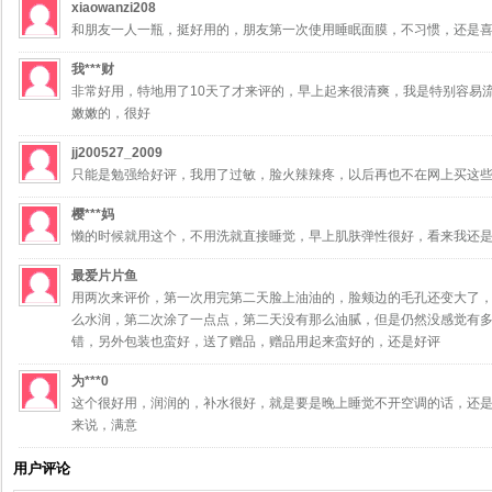
xiaowanzi208
和朋友一人一瓶，挺好用的，朋友第一次使用睡眠面膜，不习惯，还是
我***财
非常好用，特地用了10天了才来评的，早上起来很清爽，我是特别容易
嫩嫩的，很好
jj200527_2009
只能是勉强给好评，我用了过敏，脸火辣辣疼，以后再也不在网上买这
樱***妈
懒的时候就用这个，不用洗就直接睡觉，早上肌肤弹性很好，看来我还
最爱片片鱼
用两次来评价，第一次用完第二天脸上油油的，脸颊边的毛孔还变大了
么水润，第二次涂了一点点，第二天没有那么油腻，但是仍然没感觉有
错，另外包装也蛮好，送了赠品，赠品用起来蛮好的，还是好评
为***0
这个很好用，润润的，补水很好，就是要是晚上睡觉不开空调的话，还
来说，满意
用户评论