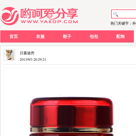
热门关键字：外
首页
衣服
鞋子
包包
配饰
日暮途穷
2013/9/3 20:29:21