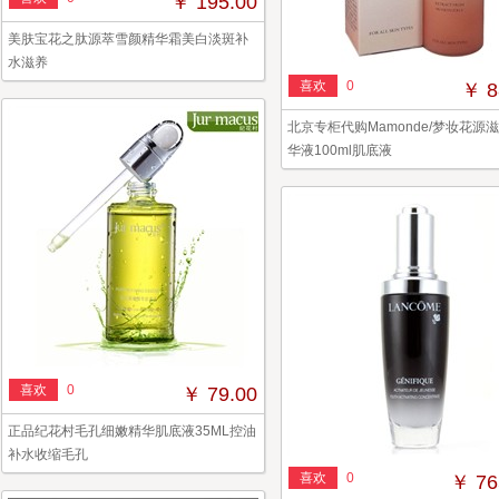
￥ 195.00
美肤宝花之肽源萃雪颜精华霜美白淡斑补
水滋养
喜欢
0
￥ 8
北京专柜代购Mamonde/梦妆花源
华液100ml肌底液
喜欢
0
￥ 79.00
正品纪花村毛孔细嫩精华肌底液35ML控油
补水收缩毛孔
喜欢
0
￥ 76