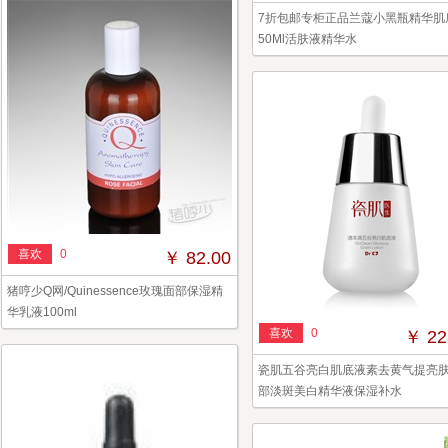
7折包邮专柜正品兰蔻小黑瓶精华肌
50Ml活肤液精华水
喜欢
0
￥ 82.00
猪哼少Q网/Quinessence玫瑰面部保湿精
华乳液100ml
喜欢
0
￥ 22
瓷肌五谷亮白肌底液素去黄气提亮
部淡斑美白精华液保湿补水