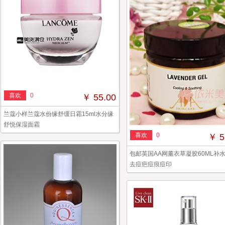
喜欢
0
￥ 55.00
兰蔻小样兰蔻水份缘舒缓日霜15ml水分缘
舒悦保湿面霜
喜欢
0
￥ 5
包邮英国AA网薰衣草凝胶60ML补
去痘疤痘痕痘印