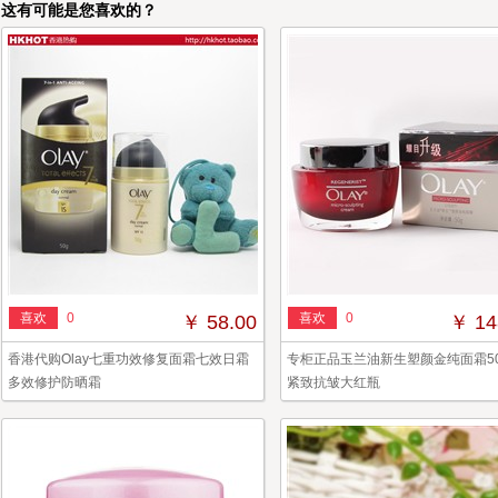
这有可能是您喜欢的？
喜欢
0
喜欢
0
￥ 58.00
￥ 14
香港代购Olay七重功效修复面霜七效日霜
专柜正品玉兰油新生塑颜金纯面霜5
多效修护防晒霜
紧致抗皱大红瓶