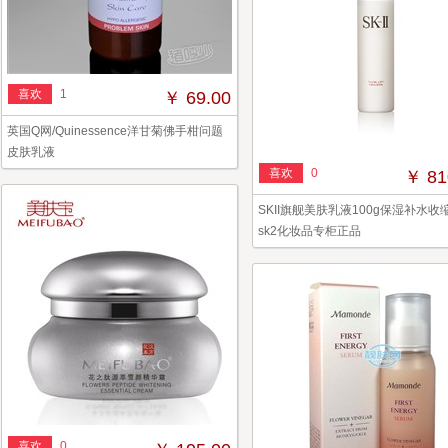
喜欢
1
￥ 69.00
英国Q网/Quinessence洋甘菊佛手柑问题
皮肤乳液
喜欢
0
￥ 81
SKII旗舰美肤乳液100g保湿补水收
sk2化妆品专柜正品
喜欢
0