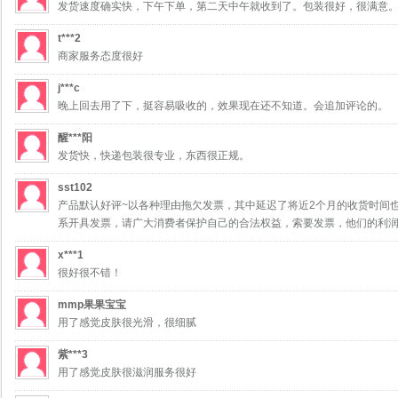
发货速度确实快，下午下单，第二天中午就收到了。包装很好，很满意
t***2
商家服务态度很好
j***c
晚上回去用了下，挺容易吸收的，效果现在还不知道。会追加评论的。
醒***阳
发货快，快递包装很专业，东西很正规。
sst102
产品默认好评~以各种理由拖欠发票，其中延迟了将近2个月的收货时间
系开具发票，请广大消费者保护自己的合法权益，索要发票，他们的利润
x***1
很好很不错！
mmp果果宝宝
用了感觉皮肤很光滑，很细腻
紫***3
用了感觉皮肤很滋润服务很好