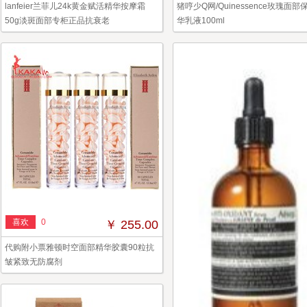
lanfeier兰菲儿24k黄金赋活精华按摩霜
猪哼少Q网/Quinessence玫瑰面部
50g淡斑面部专柜正品抗衰老
华乳液100ml
喜欢
0
￥ 255.00
代购附小票雅顿时空面部精华胶囊90粒抗
皱紧致无防腐剂