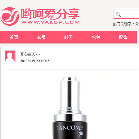
热门关键字：外
首页
衣服
鞋子
包包
配饰
开心超人~.~
2013/6/19 20:16:02