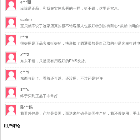
e***珊
应该是正品，和我在实体店买的一样，挺不错，这里还实惠。
earlmr
宝贝就不说了这家店真的很不错客服人也很好特别的有耐心~虽然中间的小
l***0
很好用是正品客服挺好的，快递换了圆通虽然是自己取的但是客服打过
z***2
东东不错，只是没有用说好的EMS发货。
c***9
东西收到了、看着还可以、还没用、不过还是好评
1***c
终于买到正品了非常好
陈***妈
我看外包装，产地是美国，而送来的确是法国生产的，我还没使用，手
用户评论