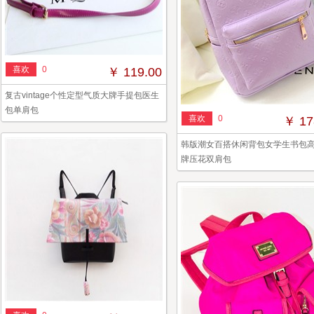
喜欢
0
￥ 119.00
复古vintage个性定型气质大牌手提包医生
包单肩包
喜欢
0
￥ 17
韩版潮女百搭休闲背包女学生书包
牌压花双肩包