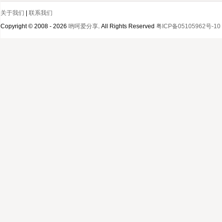
关于我们
|
联系我们
Copyright © 2008 - 2026
哟呵爱分享
. All Rights Reserved
粤ICP备05105962号-10