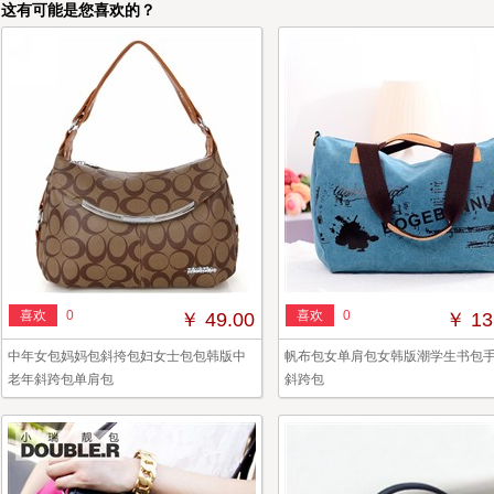
这有可能是您喜欢的？
喜欢
0
喜欢
0
￥ 49.00
￥ 13
中年女包妈妈包斜挎包妇女士包包韩版中
帆布包女单肩包女韩版潮学生书包
老年斜跨包单肩包
斜跨包