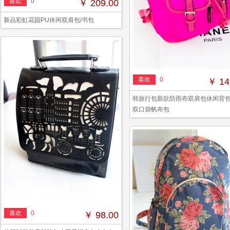
喜欢
0
￥ 209.00
新品彩虹花园PU休闲双肩包/书包
喜欢
0
￥ 14
韩旅行包新款防雨布双肩包休闲背
双口袋帆布包
喜欢
0
￥ 98.00