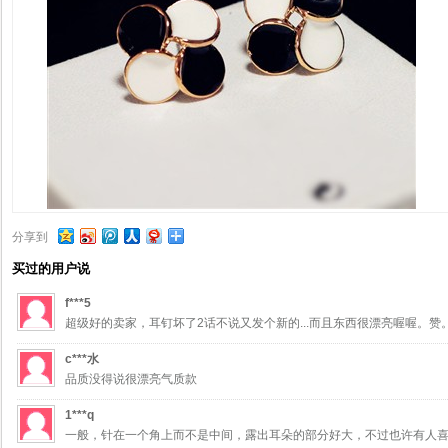
分享到
买过的用户说
f***5
超级好的卖家，耳钉坏了2话不说又发个新的...而且东西很漂亮喔喔。赞
c***水
品质没得说很漂亮气质款
1***q
一般，针在一个角上而不是中间，露出耳朵的部分好大，不过也许有人