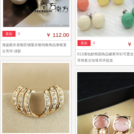
喜欢
0
￥ 112.00
喜欢
0
￥ 
海盗船长老银匠铺曼谷银纯银饰品泰银复
古耳环-清影
013满包邮韩国饰品糖果耳钉可爱
耳饰复古珍珠耳环批发