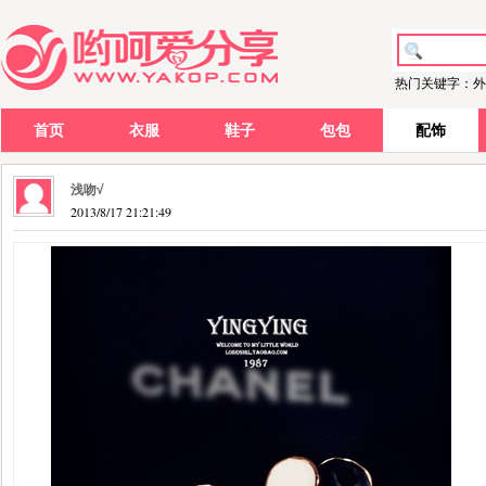
热门关键字：外
首页
衣服
鞋子
包包
配饰
浅吻√
2013/8/17 21:21:49