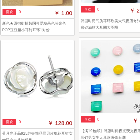
喜欢
0
￥ 2
喜欢
0
￥ 1.00
韩国时尚气质耳环欧美大气夜店夸
新色★原宿街拍韩国可爱糖果色荧光色
磨砂满钻大耳圈大圈圈
POP豆豆超小耳钉耳环1对价
喜欢
0
￥ 
喜欢
0
￥ 128.00
【满19包邮】韩版时尚夜光荧光夜
蓝月光正品925纯银饰品母贝玫瑰花耳钉女
耳钉男女生无耳洞吸铁石潮