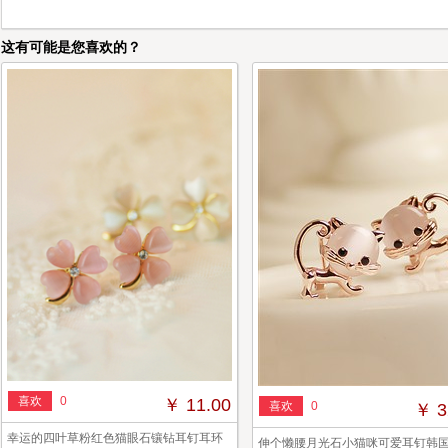
这有可能是您喜欢的？
喜欢
0
￥ 11.00
喜欢
0
￥ 3
幸运的四叶草粉红色猫眼石镶钻耳钉耳环
伸个懒腰月光石小猫咪可爱耳钉韩