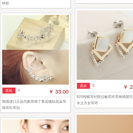
特价
喜欢
0
￥ 2
喜欢
0
￥ 33.00
925纯银耳针防过敏耳环耳饰韩国
韩国进口正品代购耳饰丁香花镶钻花朵耳
水立方女耳环
骨耳钉耳扣