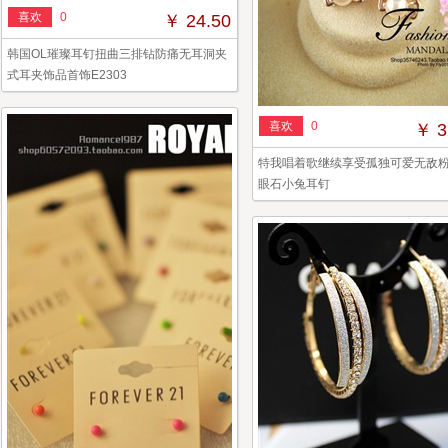
喜欢
0
￥ 24.50
韩国OL璀璨耳钉扭曲三排钻防痛无耳洞夹
式耳夹饰品首饰E2303
喜欢
0
￥ 3
特我唱着歌继续享受孤独可爱无敌
眼石小兔耳钉