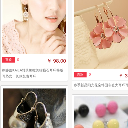
喜欢
0
￥ 98.00
徐静蕾KAiLA雅典娜微笑猫眼石耳环韩版
喜欢
0
￥ 3
耳坠女 长款复古耳环
春季新品阳光花朵韩国夸张大耳环